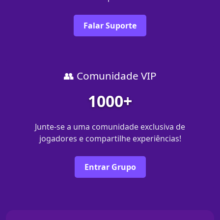
Falar Suporte
👥 Comunidade VIP
1000+
Junte-se a uma comunidade exclusiva de
jogadores e compartilhe experiências!
Entrar Grupo