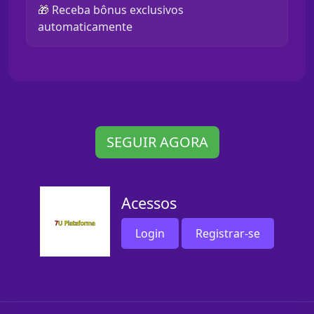
🎁 Receba bônus exclusivos
automaticamente
SEGUIR AGORA
Acessos
Login
Registrar-se