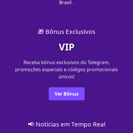
Brasil .
🎁 Bônus Exclusivos
VIP
Receba bônus exclusivos do Telegram,
promoções especiais e códigos promocionais
únicos!
Ver Bônus
📢 Notícias em Tempo Real