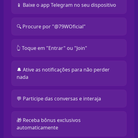
📱 Baixe o app Telegram no seu dispositivo
🔍 Procure por "@79WOficial"
👆 Toque em "Entrar" ou "Join"
🔔 Ative as notificações para não perder
nada
💬 Participe das conversas e interaja
🎁 Receba bônus exclusivos
automaticamente