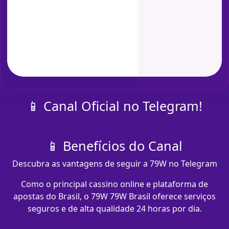
📱 Canal Oficial no Telegram!
📱 Benefícios do Canal
Descubra as vantagens de seguir a 79W no Telegram
Como o principal cassino online e plataforma de
apostas do Brasil, o 79W 79W Brasil oferece serviços
seguros e de alta qualidade 24 horas por dia.