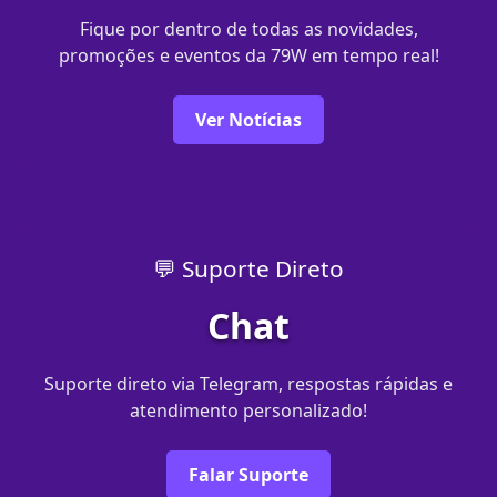
Fique por dentro de todas as novidades,
promoções e eventos da 79W em tempo real!
Ver Notícias
💬 Suporte Direto
Chat
Suporte direto via Telegram, respostas rápidas e
atendimento personalizado!
Falar Suporte