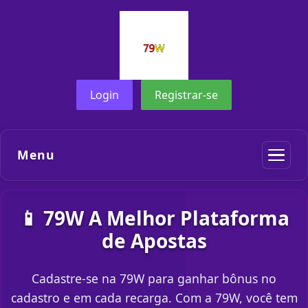
Login
Registrar-se
Menu
📱 79W A Melhor Plataforma
de Apostas
Cadastre-se na 79W para ganhar bônus no
cadastro e em cada recarga. Com a 79W, você tem