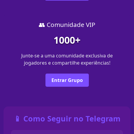
👥 Comunidade VIP
1000+
Junte-se a uma comunidade exclusiva de
jogadores e compartilhe experiências!
Entrar Grupo
📱 Como Seguir no Telegram