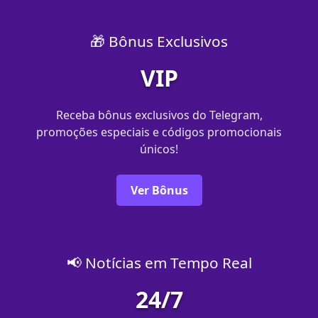
🎁 Bônus Exclusivos
VIP
Receba bônus exclusivos do Telegram,
promoções especiais e códigos promocionais
únicos!
Ver Bônus
📢 Notícias em Tempo Real
24/7