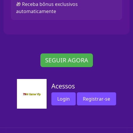
🎁 Receba bônus exclusivos
automaticamente
SEGUIR AGORA
Acessos
Login
Registrar-se