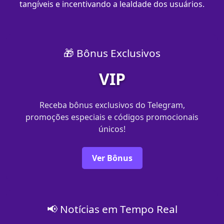
tangíveis e incentivando a lealdade dos usuários.
🎁 Bônus Exclusivos
VIP
Receba bônus exclusivos do Telegram,
promoções especiais e códigos promocionais
únicos!
Ver Bônus
📢 Notícias em Tempo Real