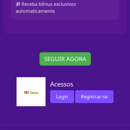
🎁 Receba bônus exclusivos
automaticamente
SEGUIR AGORA
Acessos
Login
Registrar-se