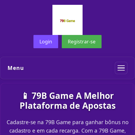
Login
Registrar-se
Menu
📱 79B Game A Melhor
Plataforma de Apostas
Cadastre-se na 79B Game para ganhar bônus no
cadastro e em cada recarga. Com a 79B Game,