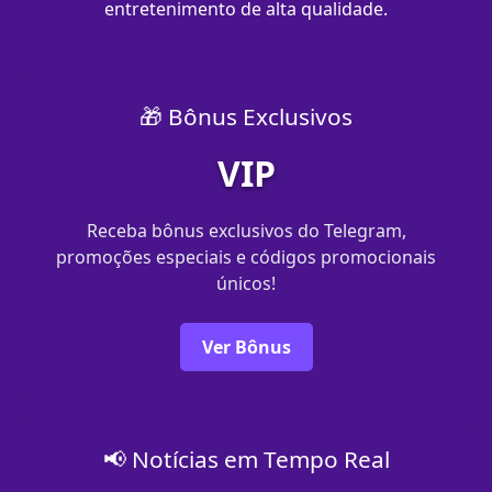
entretenimento de alta qualidade.
🎁 Bônus Exclusivos
VIP
Receba bônus exclusivos do Telegram,
promoções especiais e códigos promocionais
únicos!
Ver Bônus
📢 Notícias em Tempo Real