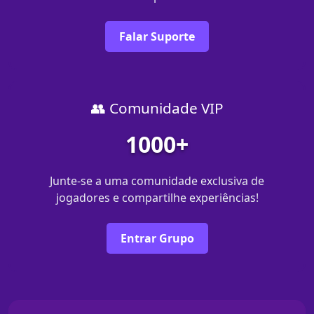
Falar Suporte
👥 Comunidade VIP
1000+
Junte-se a uma comunidade exclusiva de
jogadores e compartilhe experiências!
Entrar Grupo