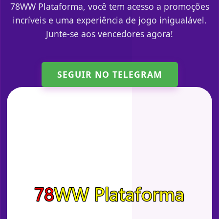
78WW Plataforma, você tem acesso a promoções
incríveis e uma experiência de jogo inigualável.
Junte-se aos vencedores agora!
SEGUIR NO TELEGRAM