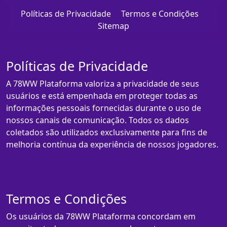
Políticas de Privacidade
Termos e Condições
Sitemap
Políticas de Privacidade
A 78WW Plataforma valoriza a privacidade de seus
usuários e está empenhada em proteger todas as
informações pessoais fornecidas durante o uso de
nossos canais de comunicação. Todos os dados
coletados são utilizados exclusivamente para fins de
melhoria contínua da experiência de nossos jogadores.
Termos e Condições
Os usuários da 78WW Plataforma concordam em