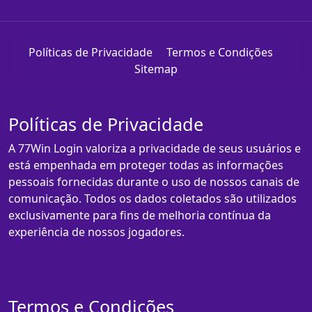
Políticas de Privacidade
Termos e Condições
Sitemap
Políticas de Privacidade
A 77Win Login valoriza a privacidade de seus usuários e
está empenhada em proteger todas as informações
pessoais fornecidas durante o uso de nossos canais de
comunicação. Todos os dados coletados são utilizados
exclusivamente para fins de melhoria contínua da
experiência de nossos jogadores.
Termos e Condições