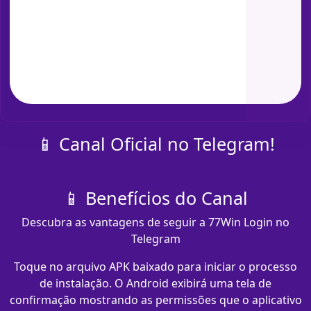
📱 Canal Oficial no Telegram!
📱 Benefícios do Canal
Descubra as vantagens de seguir a 77Win Login no
Telegram
Toque no arquivo APK baixado para iniciar o processo
de instalação. O Android exibirá uma tela de
confirmação mostrando as permissões que o aplicativo