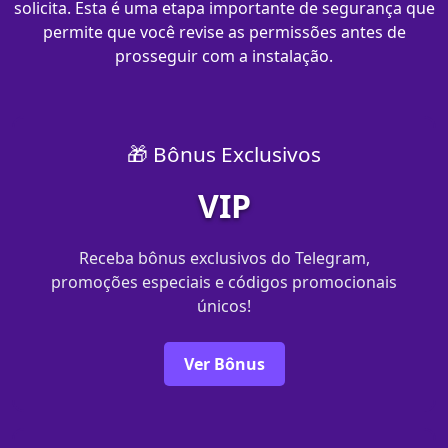
solicita. Esta é uma etapa importante de segurança que
permite que você revise as permissões antes de
prosseguir com a instalação.
🎁 Bônus Exclusivos
VIP
Receba bônus exclusivos do Telegram,
promoções especiais e códigos promocionais
únicos!
Ver Bônus