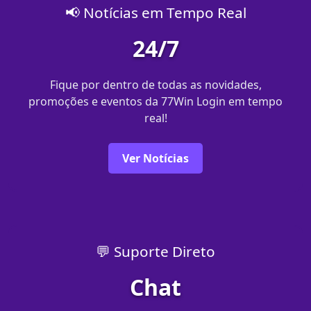
📢 Notícias em Tempo Real
24/7
Fique por dentro de todas as novidades,
promoções e eventos da 77Win Login em tempo
real!
Ver Notícias
💬 Suporte Direto
Chat