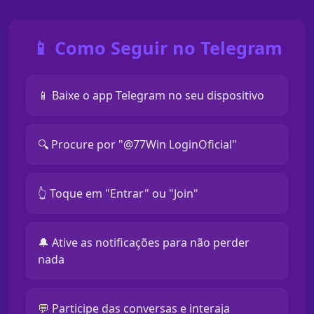
📱 Como Seguir no Telegram
📱 Baixe o app Telegram no seu dispositivo
🔍 Procure por "@77Win LoginOficial"
👆 Toque em "Entrar" ou "Join"
🔔 Ative as notificações para não perder
nada
💬 Participe das conversas e interaja