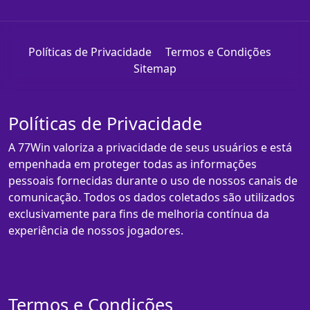
Políticas de Privacidade
Termos e Condições
Sitemap
Políticas de Privacidade
A 77Win valoriza a privacidade de seus usuários e está
empenhada em proteger todas as informações
pessoais fornecidas durante o uso de nossos canais de
comunicação. Todos os dados coletados são utilizados
exclusivamente para fins de melhoria contínua da
experiência de nossos jogadores.
Termos e Condições