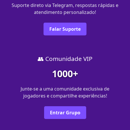
Suporte direto via Telegram, respostas rápidas e
atendimento personalizado!
Falar Suporte
👥 Comunidade VIP
1000+
Junte-se a uma comunidade exclusiva de
jogadores e compartilhe experiências!
Entrar Grupo