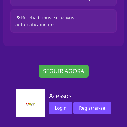
🎁 Receba bônus exclusivos
automaticamente
SEGUIR AGORA
Acessos
Login
Registrar-se