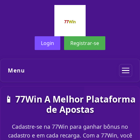
Login
Registrar-se
Menu
📱 77Win A Melhor Plataforma
de Apostas
Cadastre-se na 77Win para ganhar bônus no
cadastro e em cada recarga. Com a 77Win, você