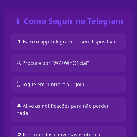
📱 Como Seguir no Telegram
📱 Baixe o app Telegram no seu dispositivo
🔍 Procure por "@77WinOficial"
👆 Toque em "Entrar" ou "Join"
🔔 Ative as notificações para não perder
nada
💬 Participe das conversas e interaja