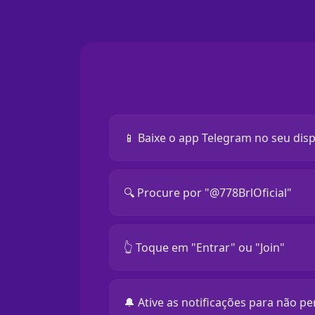
📱 Baixe o app Telegram no seu disp
🔍 Procure por "@778BrlOficial"
👆 Toque em "Entrar" ou "Join"
🔔 Ative as notificações para não p