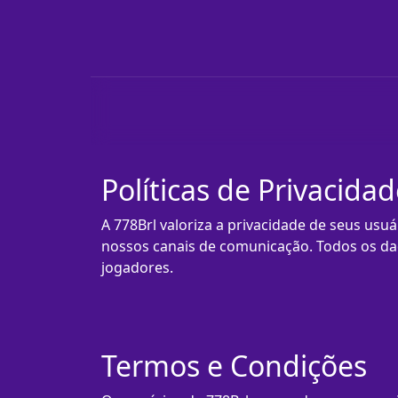
Políticas de Privacida
A 778Brl valoriza a privacidade de seus us
nossos canais de comunicação. Todos os dad
jogadores.
Termos e Condições