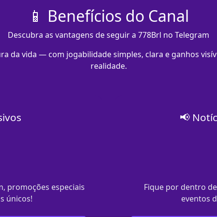
📱 Benefícios do Canal
Descubra as vantagens de seguir a 778Brl no Telegram
ra da vida — com jogabilidade simples, clara e ganhos visí
realidade.
sivos
📢 Notí
m, promoções especiais
Fique por dentro d
s únicos!
eventos d