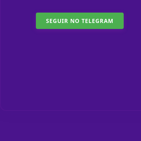
SEGUIR NO TELEGRAM