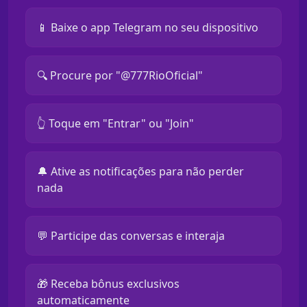
📱 Baixe o app Telegram no seu dispositivo
🔍 Procure por "@777RioOficial"
👆 Toque em "Entrar" ou "Join"
🔔 Ative as notificações para não perder
nada
💬 Participe das conversas e interaja
🎁 Receba bônus exclusivos
automaticamente