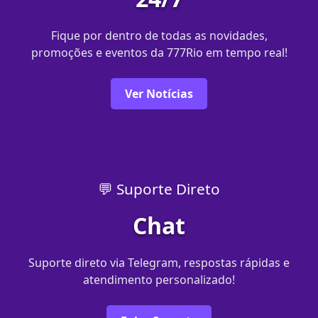
Fique por dentro de todas as novidades,
promoções e eventos da 777Rio em tempo real!
Ver Notícias
💬 Suporte Direto
Chat
Suporte direto via Telegram, respostas rápidas e
atendimento personalizado!