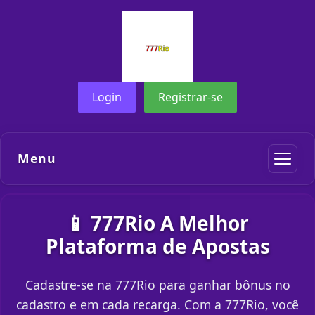
Login
Registrar-se
Menu
📱 777Rio A Melhor
Plataforma de Apostas
Cadastre-se na 777Rio para ganhar bônus no
cadastro e em cada recarga. Com a 777Rio, você