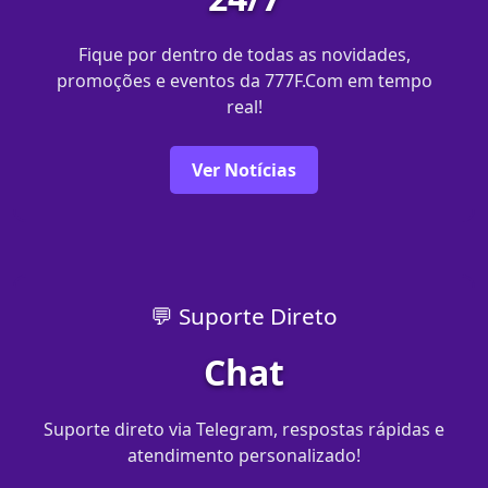
Fique por dentro de todas as novidades,
promoções e eventos da 777F.Com em tempo
real!
Ver Notícias
💬 Suporte Direto
Chat
Suporte direto via Telegram, respostas rápidas e
atendimento personalizado!