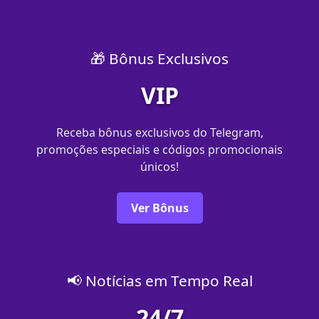
🎁 Bônus Exclusivos
VIP
Receba bônus exclusivos do Telegram,
promoções especiais e códigos promocionais
únicos!
Ver Bônus
📢 Notícias em Tempo Real
24/7