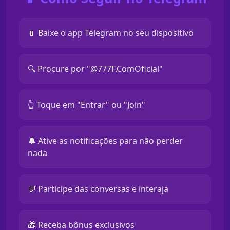
📱 Baixe o app Telegram no seu dispositivo
🔍 Procure por "@777F.ComOficial"
👆 Toque em "Entrar" ou "Join"
🔔 Ative as notificações para não perder
nada
💬 Participe das conversas e interaja
🎁 Receba bônus exclusivos