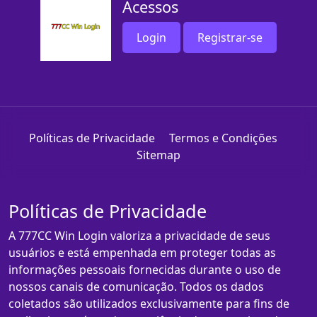
Acessos
Login
Registrar-se
Políticas de Privacidade
Termos e Condições
Sitemap
Políticas de Privacidade
A 777CC Win Login valoriza a privacidade de seus
usuários e está empenhada em proteger todas as
informações pessoais fornecidas durante o uso de
nossos canais de comunicação. Todos os dados
coletados são utilizados exclusivamente para fins de