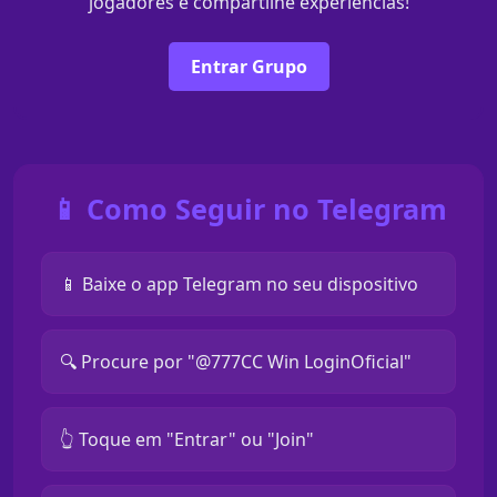
jogadores e compartilhe experiências!
Entrar Grupo
📱 Como Seguir no Telegram
📱 Baixe o app Telegram no seu dispositivo
🔍 Procure por "@777CC Win LoginOficial"
👆 Toque em "Entrar" ou "Join"