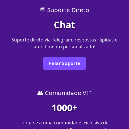
💬 Suporte Direto
Chat
Suporte direto via Telegram, respostas rápidas e
atendimento personalizado!
Falar Suporte
👥 Comunidade VIP
1000+
Junte-se a uma comunidade exclusiva de