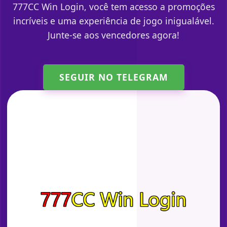
777CC Win Login, você tem acesso a promoções
incríveis e uma experiência de jogo inigualável.
Junte-se aos vencedores agora!
SEGUIR NO TELEGRAM