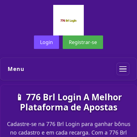
Login
Registrar-se
Menu
📱 776 Brl Login A Melhor
Plataforma de Apostas
Cadastre-se na 776 Brl Login para ganhar bônus
no cadastro e em cada recarga. Com a 776 Brl