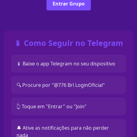
Entrar Grupo
📱 Como Seguir no Telegram
📱 Baixe o app Telegram no seu dispositivo
🔍 Procure por "@776 Brl LoginOficial"
👆 Toque em "Entrar" ou "Join"
🔔 Ative as notificações para não perder
nada