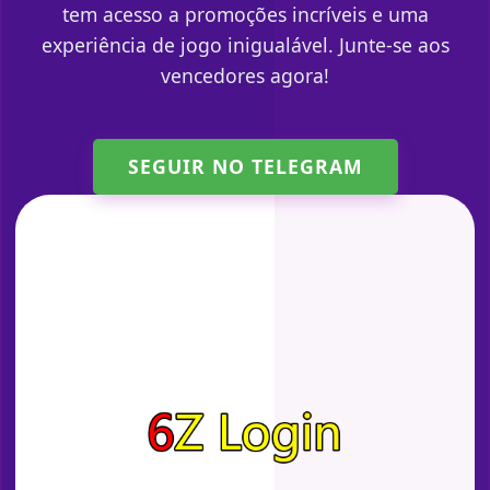
tem acesso a promoções incríveis e uma
experiência de jogo inigualável. Junte-se aos
vencedores agora!
SEGUIR NO TELEGRAM