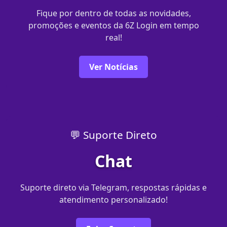
Fique por dentro de todas as novidades,
promoções e eventos da 6Z Login em tempo
real!
Ver Notícias
💬 Suporte Direto
Chat
Suporte direto via Telegram, respostas rápidas e
atendimento personalizado!