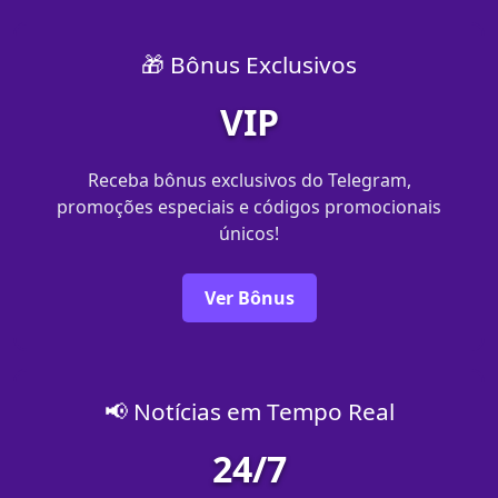
🎁 Bônus Exclusivos
VIP
Receba bônus exclusivos do Telegram,
promoções especiais e códigos promocionais
únicos!
Ver Bônus
📢 Notícias em Tempo Real
24/7