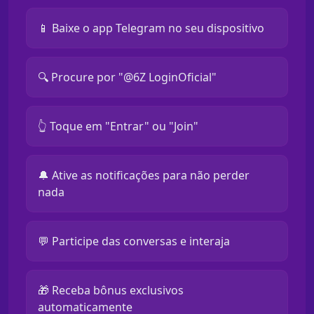
📱 Baixe o app Telegram no seu dispositivo
🔍 Procure por "@6Z LoginOficial"
👆 Toque em "Entrar" ou "Join"
🔔 Ative as notificações para não perder
nada
💬 Participe das conversas e interaja
🎁 Receba bônus exclusivos
automaticamente