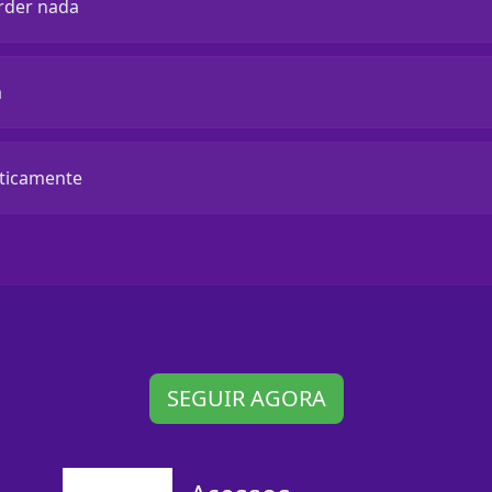
erder nada
a
aticamente
SEGUIR AGORA