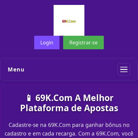
Login
Registrar-se
Menu
📱 69K.Com A Melhor
Plataforma de Apostas
Cadastre-se na 69K.Com para ganhar bônus no
cadastro e em cada recarga. Com a 69K.Com, você