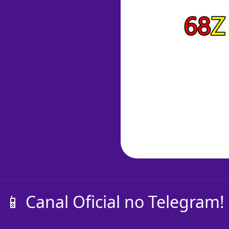
📱 Canal Oficial no Telegram!