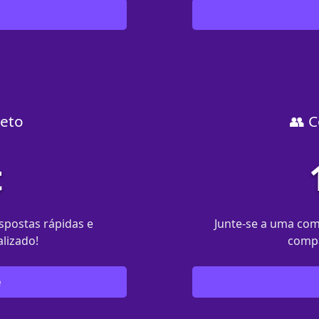
reto
👥 
t
espostas rápidas e
Junte-se a uma com
lizado!
compa
e