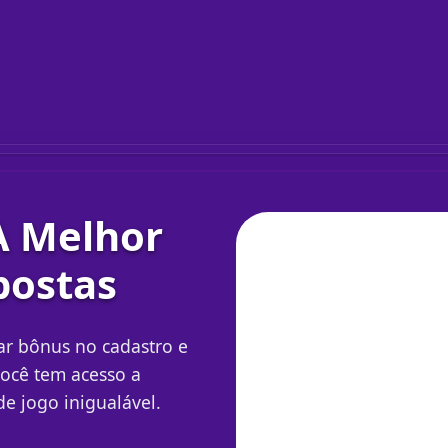
A Melhor
postas
r bônus no cadastro e
ocê tem acesso a
e jogo inigualável.