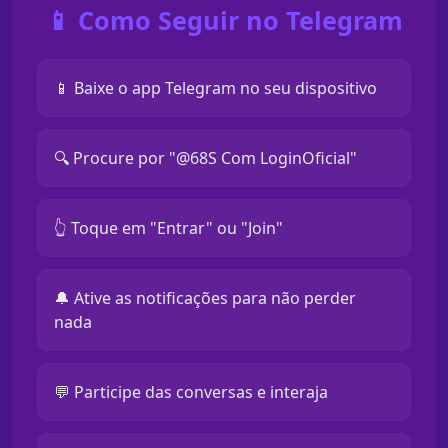
📱 Como Seguir no Telegram
📱 Baixe o app Telegram no seu dispositivo
🔍 Procure por "@68S Com LoginOficial"
👆 Toque em "Entrar" ou "Join"
🔔 Ative as notificações para não perder
nada
💬 Participe das conversas e interaja