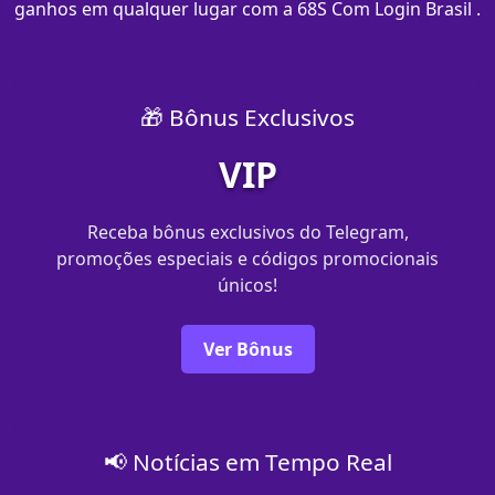
ganhos em qualquer lugar com a 68S Com Login Brasil .
🎁 Bônus Exclusivos
VIP
Receba bônus exclusivos do Telegram,
promoções especiais e códigos promocionais
únicos!
Ver Bônus
📢 Notícias em Tempo Real