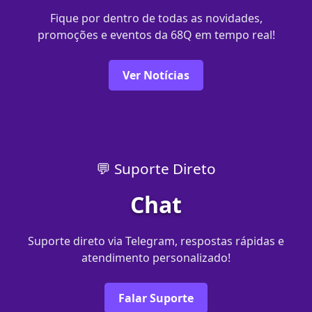
Fique por dentro de todas as novidades,
promoções e eventos da 68Q em tempo real!
Ver Notícias
💬 Suporte Direto
Chat
Suporte direto via Telegram, respostas rápidas e
atendimento personalizado!
Falar Suporte