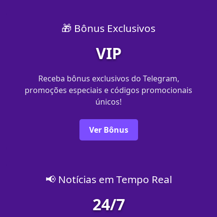
🎁 Bônus Exclusivos
VIP
Receba bônus exclusivos do Telegram,
promoções especiais e códigos promocionais
únicos!
Ver Bônus
📢 Notícias em Tempo Real
24/7