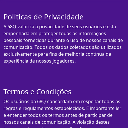
Políticas de Privacidade
A 68Q valoriza a privacidade de seus usuários e está
empenhada em proteger todas as informações
pessoais fornecidas durante o uso de nossos canais de
comunicação. Todos os dados coletados são utilizados
exclusivamente para fins de melhoria contínua da
experiência de nossos jogadores.
Termos e Condições
Os usuários da 68Q concordam em respeitar todas as
regras e regulamentos estabelecidos. É importante ler
e entender todos os termos antes de participar de
nossos canais de comunicação. A violação destes