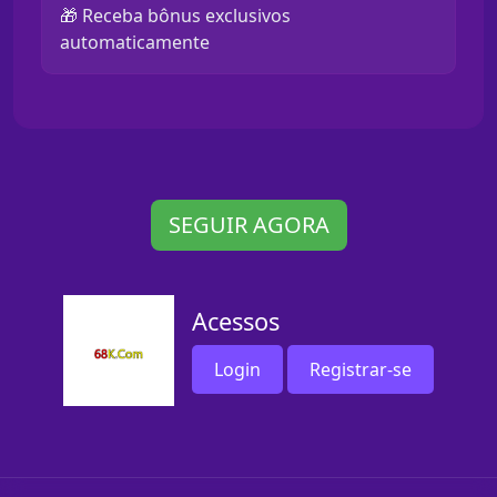
🎁 Receba bônus exclusivos
automaticamente
SEGUIR AGORA
Acessos
Login
Registrar-se