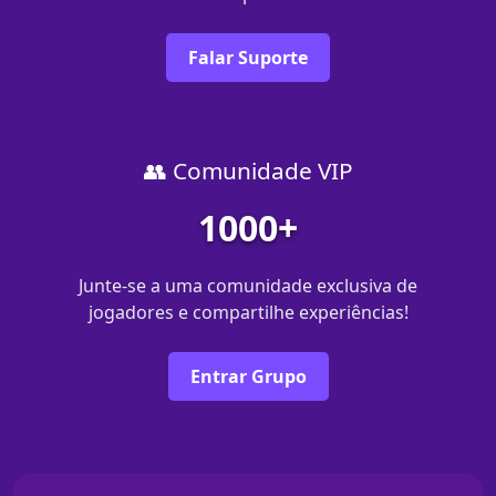
Falar Suporte
👥 Comunidade VIP
1000+
Junte-se a uma comunidade exclusiva de
jogadores e compartilhe experiências!
Entrar Grupo