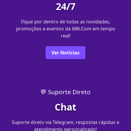
24/7
Fique por dentro de todas as novidades,
promoções e eventos da 68K.Com em tempo
real!
Ver Notícias
💬 Suporte Direto
Chat
Suporte direto via Telegram, respostas rápidas e
atendimento personalizado!