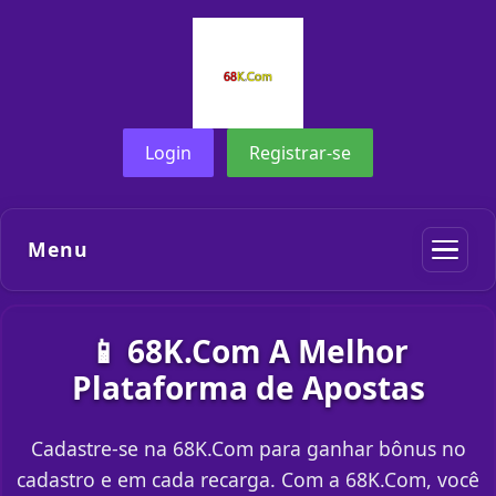
Login
Registrar-se
Menu
📱 68K.Com A Melhor
Plataforma de Apostas
Cadastre-se na 68K.Com para ganhar bônus no
cadastro e em cada recarga. Com a 68K.Com, você