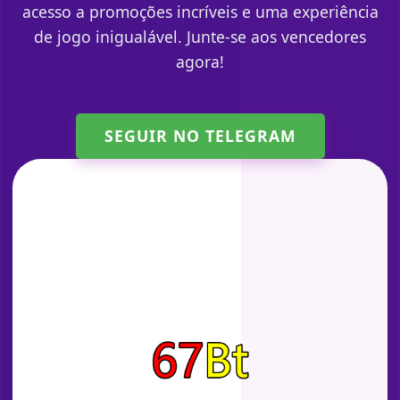
acesso a promoções incríveis e uma experiência
de jogo inigualável. Junte-se aos vencedores
agora!
SEGUIR NO TELEGRAM