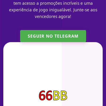
tem acesso a promoções incríveis e uma
experiência de jogo inigualável. Junte-se aos
vencedores agora!
SEGUIR NO TELEGRAM