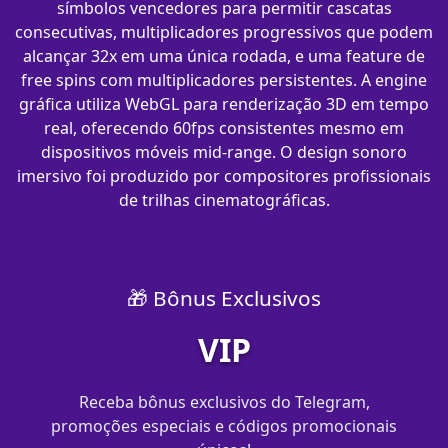
símbolos vencedores para permitir cascatas
consecutivas, multiplicadores progressivos que podem
alcançar 32x em uma única rodada, e uma feature de
free spins com multiplicadores persistentes. A engine
gráfica utiliza WebGL para renderização 3D em tempo
real, oferecendo 60fps consistentes mesmo em
dispositivos móveis mid-range. O design sonoro
imersivo foi produzido por compositores profissionais
de trilhas cinematográficas.
🎁 Bônus Exclusivos
VIP
Receba bônus exclusivos do Telegram,
promoções especiais e códigos promocionais