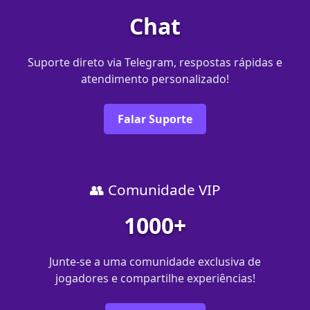
Chat
Suporte direto via Telegram, respostas rápidas e
atendimento personalizado!
Falar Suporte
👥 Comunidade VIP
1000+
Junte-se a uma comunidade exclusiva de
jogadores e compartilhe experiências!