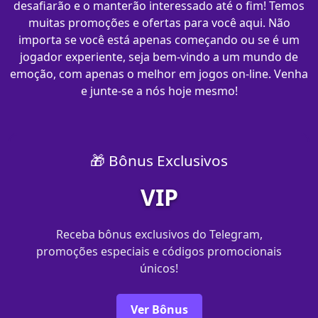
desafiarão e o manterão interessado até o fim! Temos
muitas promoções e ofertas para você aqui. Não
importa se você está apenas começando ou se é um
jogador experiente, seja bem-vindo a um mundo de
emoção, com apenas o melhor em jogos on-line. Venha
e junte-se a nós hoje mesmo!
🎁 Bônus Exclusivos
VIP
Receba bônus exclusivos do Telegram,
promoções especiais e códigos promocionais
únicos!
Ver Bônus