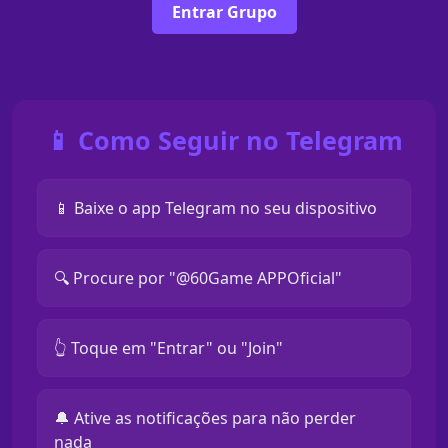
Entrar Grupo
📱 Como Seguir no Telegram
📱 Baixe o app Telegram no seu dispositivo
🔍 Procure por "@60Game APPOficial"
👆 Toque em "Entrar" ou "Join"
🔔 Ative as notificações para não perder
nada