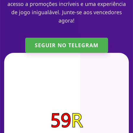
acesso a promoções incríveis e uma experiência
de jogo inigualável. Junte-se aos vencedores
agora!
SEGUIR NO TELEGRAM