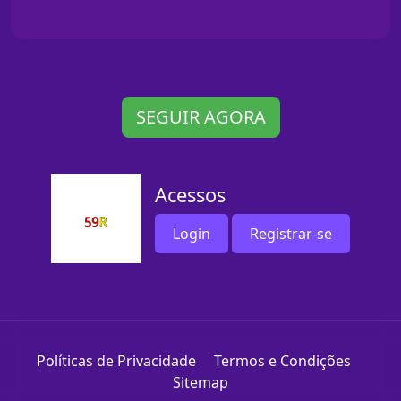
SEGUIR AGORA
Acessos
Login
Registrar-se
Políticas de Privacidade
Termos e Condições
Sitemap