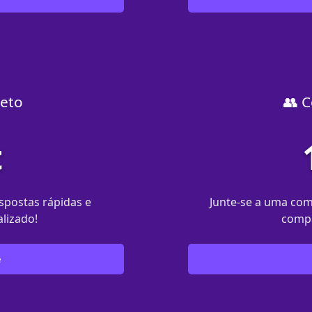
reto
👥 
t
espostas rápidas e
Junte-se a uma com
lizado!
compa
e