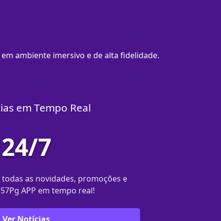
em ambiente imersivo e de alta fidelidade.
cias em Tempo Real
24/7
e todas as novidades, promoções e
 57Pg APP em tempo real!
Ver Notícias