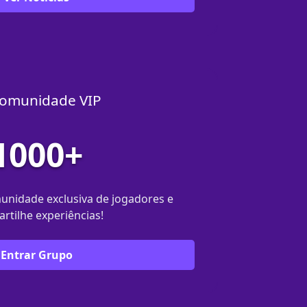
Comunidade VIP
1000+
unidade exclusiva de jogadores e
rtilhe experiências!
Entrar Grupo