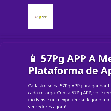
📱 57Pg APP A M
Plataforma de A
Cadastre-se na 57Pg APP para ganhar b
cada recarga. Com a 57Pg APP, você te
incríveis e uma experiência de jogo inig
vencedores agora!