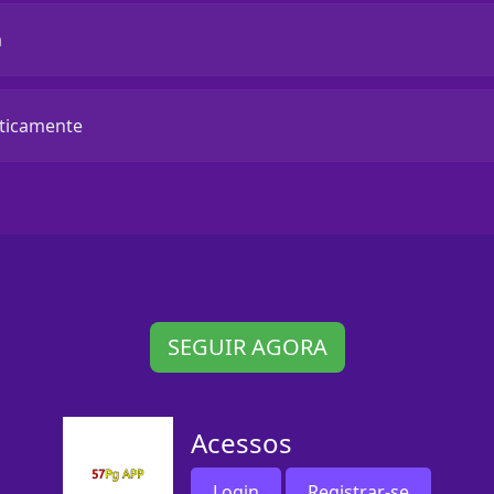
a
aticamente
SEGUIR AGORA
Acessos
Login
Registrar-se