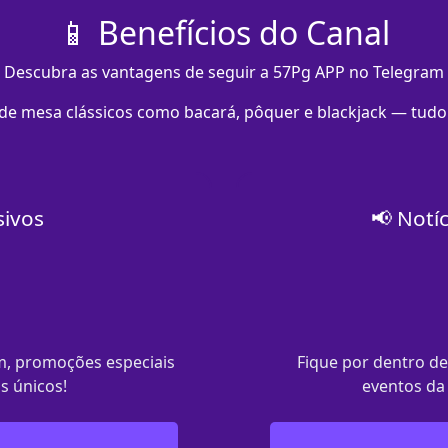
📱 Benefícios do Canal
Descubra as vantagens de seguir a 57Pg APP no Telegram
de mesa clássicos como bacará, pôquer e blackjack — tudo 
sivos
📢 Notí
m, promoções especiais
Fique por dentro d
s únicos!
eventos da