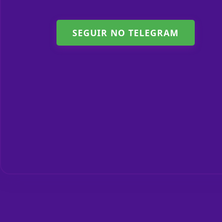
SEGUIR NO TELEGRAM