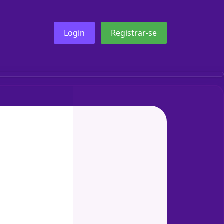
Login
Registrar-se