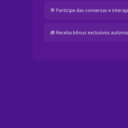
💬 Participe das conversas e interaj
🎁 Receba bônus exclusivos autom