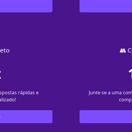
reto
👥 
t
espostas rápidas e
Junte-se a uma com
lizado!
compa
e