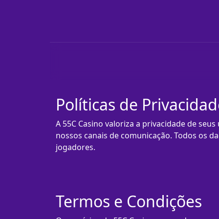
Políticas de Privacida
A 55C Casino valoriza a privacidade de seu
nossos canais de comunicação. Todos os dad
jogadores.
Termos e Condições