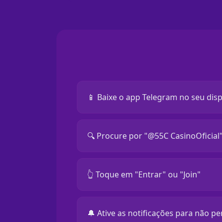
📱 Baixe o app Telegram no seu disp
🔍 Procure por "@55C CasinoOficial
👆 Toque em "Entrar" ou "Join"
🔔 Ative as notificações para não p