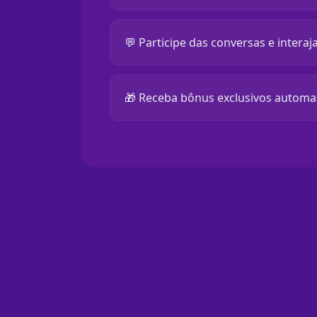
💬 Participe das conversas e interaj
🎁 Receba bônus exclusivos autom