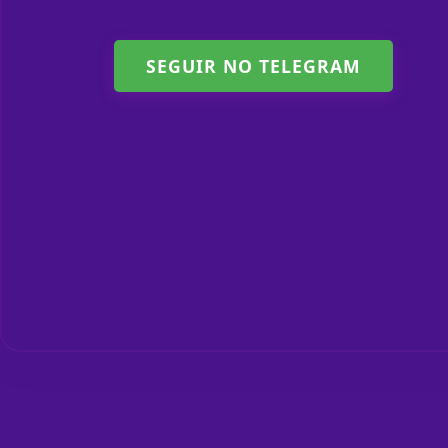
SEGUIR NO TELEGRAM