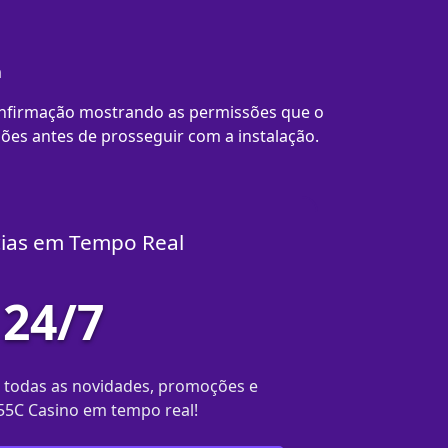
m
 confirmação mostrando as permissões que o
sões antes de prosseguir com a instalação.
cias em Tempo Real
24/7
e todas as novidades, promoções e
55C Casino em tempo real!