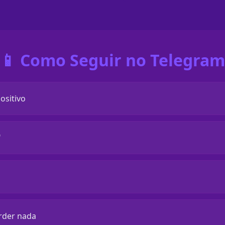
📱 Como Seguir no Telegram
ositivo
"
erder nada