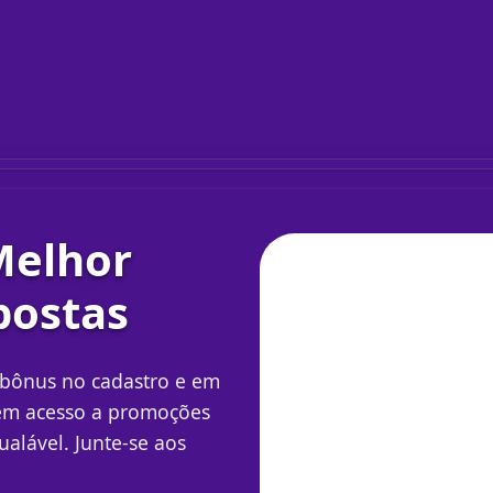
Melhor
postas
 bônus no cadastro e em
tem acesso a promoções
ualável. Junte-se aos