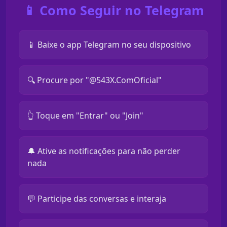
📱 Como Seguir no Telegram
📱 Baixe o app Telegram no seu dispositivo
🔍 Procure por "@543X.ComOficial"
👆 Toque em "Entrar" ou "Join"
🔔 Ative as notificações para não perder
nada
💬 Participe das conversas e interaja