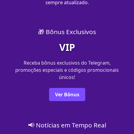
sempre atualizado.
🎁 Bônus Exclusivos
VIP
Receba bônus exclusivos do Telegram,
promoções especiais e códigos promocionais
únicos!
Ver Bônus
📢 Notícias em Tempo Real