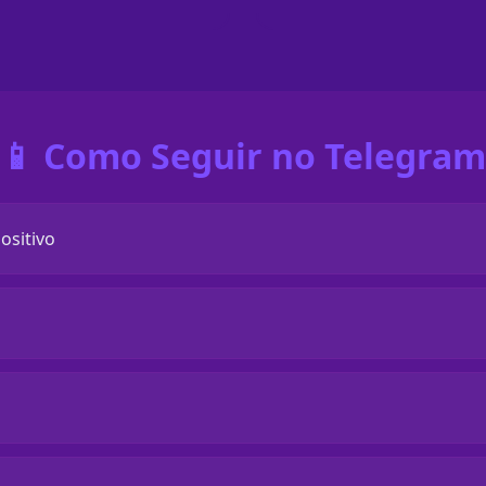
📱 Como Seguir no Telegram
ositivo