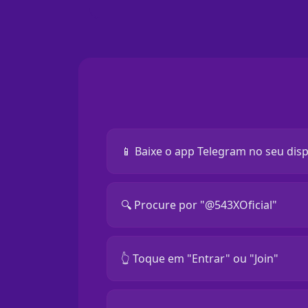
📱 Baixe o app Telegram no seu disp
🔍 Procure por "@543XOficial"
👆 Toque em "Entrar" ou "Join"