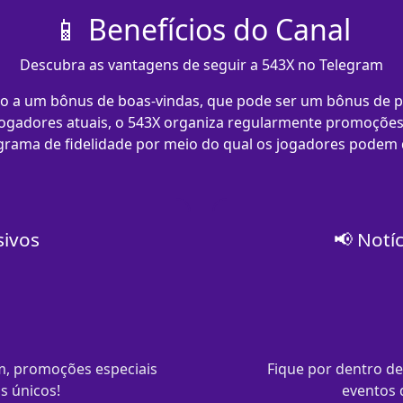
📱 Benefícios do Canal
Descubra as vantagens de seguir a 543X no Telegram
ito a um bônus de boas-vindas, que pode ser um bônus de 
 jogadores atuais, o 543X organiza regularmente promoçõe
ama de fidelidade por meio do qual os jogadores podem de
sivos
📢 Notí
m, promoções especiais
Fique por dentro d
s únicos!
eventos 