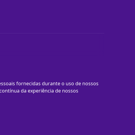
essoais fornecidas durante o uso de nossos
 contínua da experiência de nossos