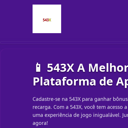
📱 543X A Melho
Plataforma de A
Cadastre-se na 543X para ganhar bônus
recarga. Com a 543X, você tem acesso a
uma experiência de jogo inigualável. J
agora!