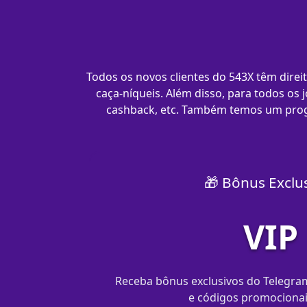
Todos os novos clientes do 543X têm dire
caça-níqueis. Além disso, para todos os
cashback, etc. Também temos um progr
🎁 Bônus Exclu
VIP
Receba bônus exclusivos do Telegra
e códigos promocionai