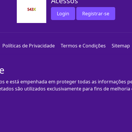
Acessos
Login
Registrar-se
Políticas de Privacidade
Termos e Condições
Sitemap
de
rios e está empenhada em proteger todas as informações p
tados são utilizados exclusivamente para fins de melhoria