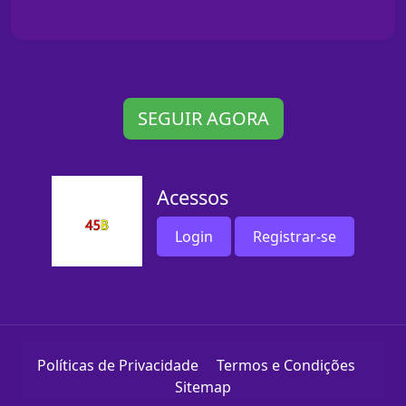
SEGUIR AGORA
Acessos
Login
Registrar-se
Políticas de Privacidade
Termos e Condições
Sitemap