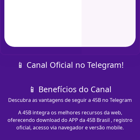
📱 Canal Oficial no Telegram!
📱 Benefícios do Canal
Descubra as vantagens de seguir a 45B no Telegram
A 45B integra os melhores recursos da web,
oferecendo download do APP da 45B Brasil , registro
oficial, acesso via navegador e versão mobile.