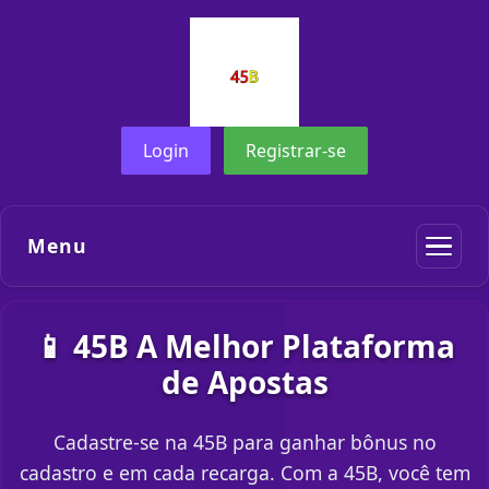
Login
Registrar-se
Menu
📱 45B A Melhor Plataforma
de Apostas
Cadastre-se na 45B para ganhar bônus no
cadastro e em cada recarga. Com a 45B, você tem