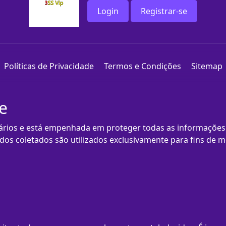
Login
Registrar-se
Políticas de Privacidade
Termos e Condições
Sitemap
de
suários e está empenhada em proteger todas as informações
os coletados são utilizados exclusivamente para fins de m