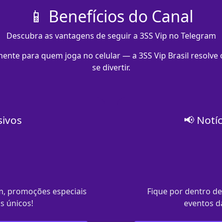
📱 Benefícios do Canal
Descubra as vantagens de seguir a 3SS Vip no Telegram
lmente para quem joga no celular — a 3SS Vip Brasil resol
se divertir.
sivos
📢 Notí
m, promoções especiais
Fique por dentro d
s únicos!
eventos d