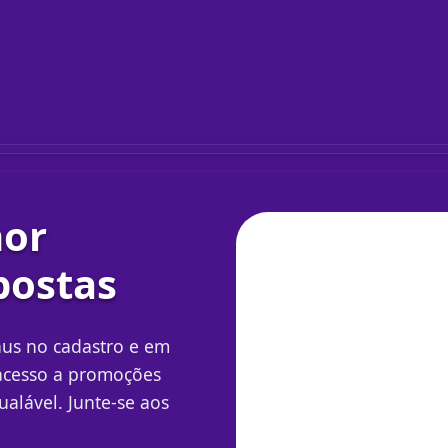
hor
postas
nus no cadastro e em
 acesso a promoções
ualável. Junte-se aos