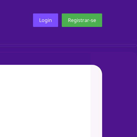
Login
Registrar-se