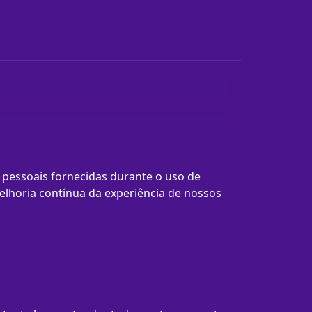
 pessoais fornecidas durante o uso de
elhoria contínua da experiência de nossos