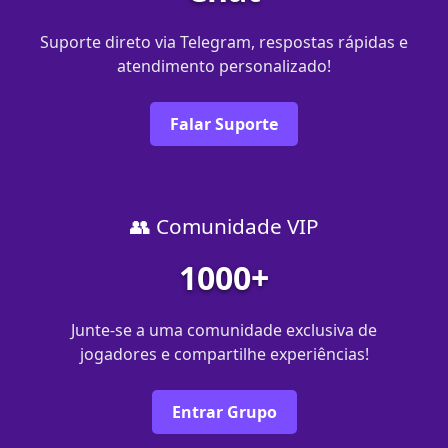
Suporte direto via Telegram, respostas rápidas e
atendimento personalizado!
Falar Suporte
👥 Comunidade VIP
1000+
Junte-se a uma comunidade exclusiva de
jogadores e compartilhe experiências!
Entrar Grupo