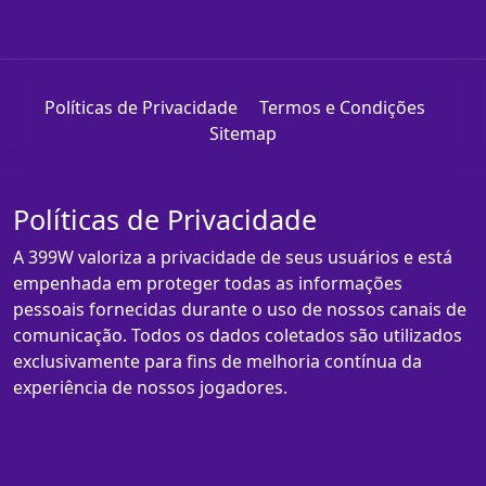
Políticas de Privacidade
Termos e Condições
Sitemap
Políticas de Privacidade
A 399W valoriza a privacidade de seus usuários e está
empenhada em proteger todas as informações
pessoais fornecidas durante o uso de nossos canais de
comunicação. Todos os dados coletados são utilizados
exclusivamente para fins de melhoria contínua da
experiência de nossos jogadores.