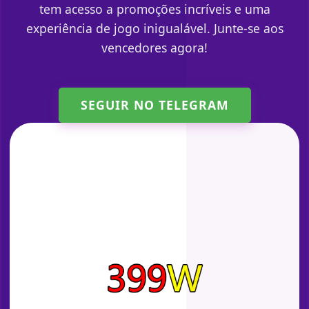
tem acesso a promoções incríveis e uma
experiência de jogo inigualável. Junte-se aos
vencedores agora!
SEGUIR NO TELEGRAM