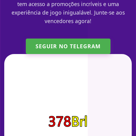
tem acesso a promoções incríveis e uma
experiência de jogo inigualável. Junte-se aos
vencedores agora!
SEGUIR NO TELEGRAM