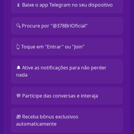
📱 Baixe o app Telegram no seu dispositivo
🔍 Procure por "@378BrlOficial"
👆 Toque em "Entrar" ou "Join"
🔔 Ative as notificações para não perder
nada
💬 Participe das conversas e interaja
🎁 Receba bônus exclusivos
automaticamente