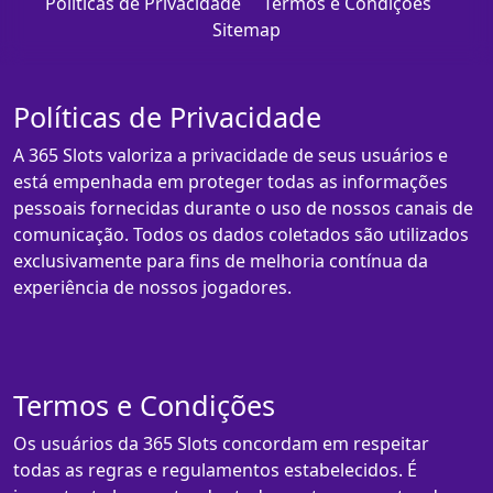
Políticas de Privacidade
Termos e Condições
Sitemap
Políticas de Privacidade
A 365 Slots valoriza a privacidade de seus usuários e
está empenhada em proteger todas as informações
pessoais fornecidas durante o uso de nossos canais de
comunicação. Todos os dados coletados são utilizados
exclusivamente para fins de melhoria contínua da
experiência de nossos jogadores.
Termos e Condições
Os usuários da 365 Slots concordam em respeitar
todas as regras e regulamentos estabelecidos. É