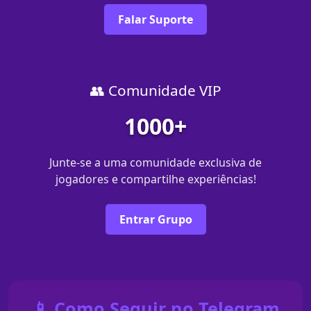
Falar Suporte
👥 Comunidade VIP
1000+
Junte-se a uma comunidade exclusiva de
jogadores e compartilhe experiências!
Entrar Grupo
📱 Como Seguir no Telegram