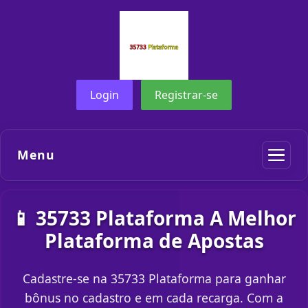
Login
Registrar-se
Menu
📱 35733 Plataforma A Melhor
Plataforma de Apostas
Cadastre-se na 35733 Plataforma para ganhar
bônus no cadastro e em cada recarga. Com a