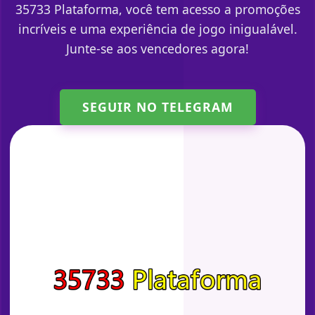
35733 Plataforma, você tem acesso a promoções
incríveis e uma experiência de jogo inigualável.
Junte-se aos vencedores agora!
SEGUIR NO TELEGRAM