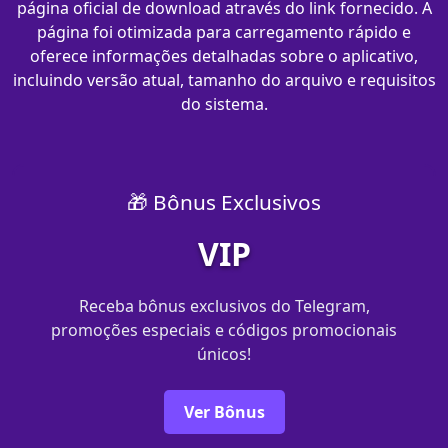
página oficial de download através do link fornecido. A
página foi otimizada para carregamento rápido e
oferece informações detalhadas sobre o aplicativo,
incluindo versão atual, tamanho do arquivo e requisitos
do sistema.
🎁 Bônus Exclusivos
VIP
Receba bônus exclusivos do Telegram,
promoções especiais e códigos promocionais
únicos!
Ver Bônus