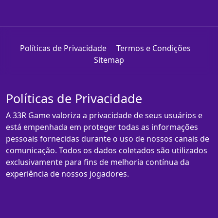
Políticas de Privacidade
Termos e Condições
Sitemap
Políticas de Privacidade
A 33R Game valoriza a privacidade de seus usuários e
está empenhada em proteger todas as informações
pessoais fornecidas durante o uso de nossos canais de
comunicação. Todos os dados coletados são utilizados
exclusivamente para fins de melhoria contínua da
experiência de nossos jogadores.