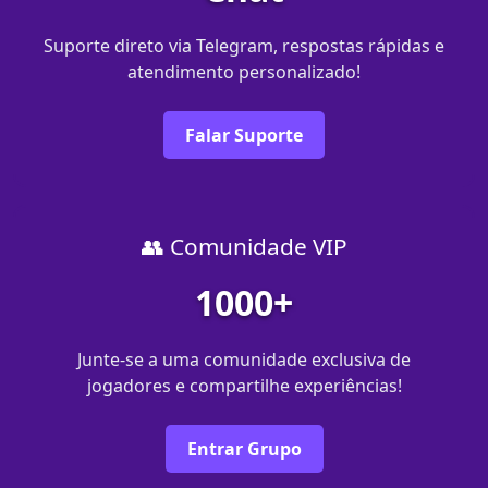
Suporte direto via Telegram, respostas rápidas e
atendimento personalizado!
Falar Suporte
👥 Comunidade VIP
1000+
Junte-se a uma comunidade exclusiva de
jogadores e compartilhe experiências!
Entrar Grupo