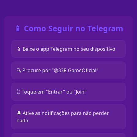
📱 Como Seguir no Telegram
📱 Baixe o app Telegram no seu dispositivo
🔍 Procure por "@33R GameOficial"
👆 Toque em "Entrar" ou "Join"
🔔 Ative as notificações para não perder
nada