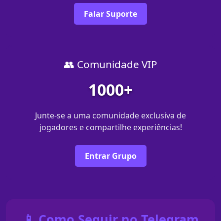
Falar Suporte
👥 Comunidade VIP
1000+
Junte-se a uma comunidade exclusiva de
jogadores e compartilhe experiências!
Entrar Grupo
📱 Como Seguir no Telegram