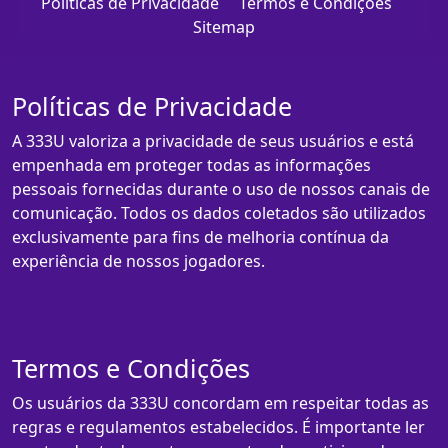
Políticas de Privacidade
Termos e Condições
Sitemap
Políticas de Privacidade
A 333U valoriza a privacidade de seus usuários e está
empenhada em proteger todas as informações
pessoais fornecidas durante o uso de nossos canais de
comunicação. Todos os dados coletados são utilizados
exclusivamente para fins de melhoria contínua da
experiência de nossos jogadores.
Termos e Condições
Os usuários da 333U concordam em respeitar todas as
regras e regulamentos estabelecidos. É importante ler