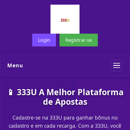
Login
Registrar-se
Menu
📱 333U A Melhor Plataforma
de Apostas
Cadastre-se na 333U para ganhar bônus no
cadastro e em cada recarga. Com a 333U, você