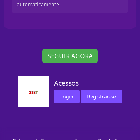
automaticamente
SEGUIR AGORA
Acessos
Login
Registrar-se