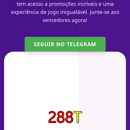
tem acesso a promoções incríveis e uma
experiência de jogo inigualável. Junte-se aos
vencedores agora!
SEGUIR NO TELEGRAM