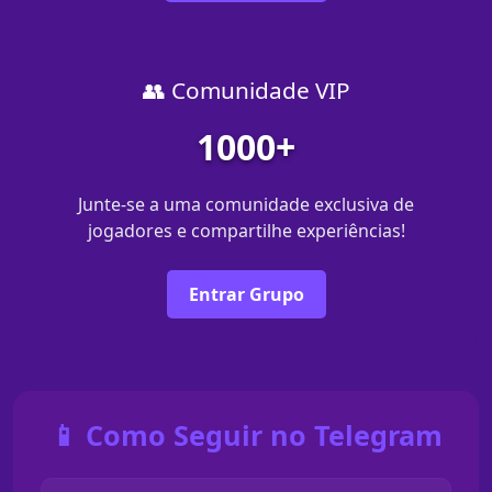
👥 Comunidade VIP
1000+
Junte-se a uma comunidade exclusiva de
jogadores e compartilhe experiências!
Entrar Grupo
📱 Como Seguir no Telegram