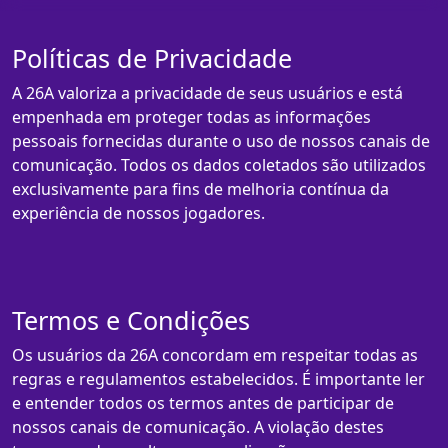
Políticas de Privacidade
A 26A valoriza a privacidade de seus usuários e está
empenhada em proteger todas as informações
pessoais fornecidas durante o uso de nossos canais de
comunicação. Todos os dados coletados são utilizados
exclusivamente para fins de melhoria contínua da
experiência de nossos jogadores.
Termos e Condições
Os usuários da 26A concordam em respeitar todas as
regras e regulamentos estabelecidos. É importante ler
e entender todos os termos antes de participar de
nossos canais de comunicação. A violação destes