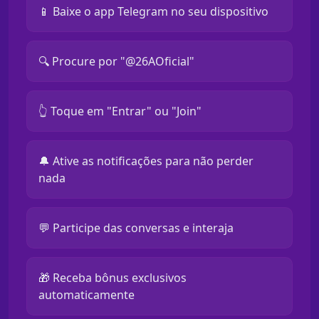
📱 Baixe o app Telegram no seu dispositivo
🔍 Procure por "@26AOficial"
👆 Toque em "Entrar" ou "Join"
🔔 Ative as notificações para não perder
nada
💬 Participe das conversas e interaja
🎁 Receba bônus exclusivos
automaticamente