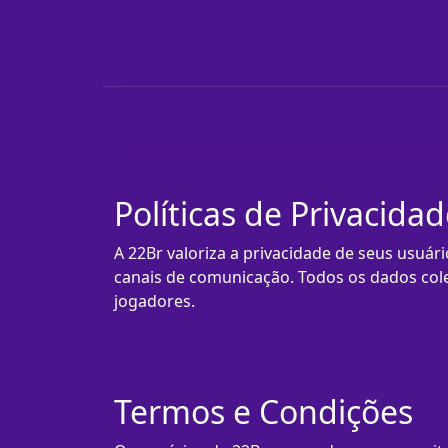
Políticas de Privacida
A 22Br valoriza a privacidade de seus usuá
canais de comunicação. Todos os dados cole
jogadores.
Termos e Condições