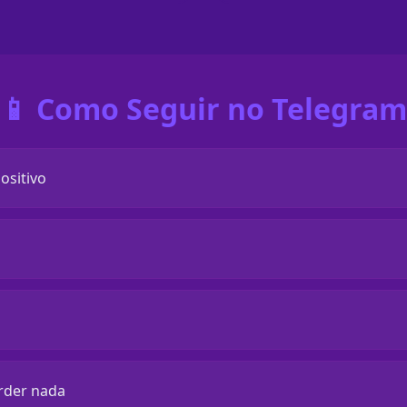
📱 Como Seguir no Telegram
ositivo
erder nada