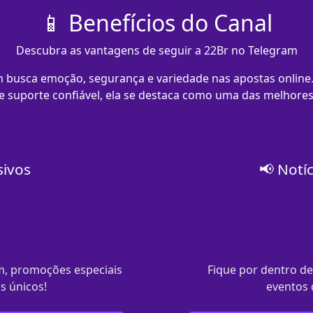
📱 Benefícios do Canal
Descubra as vantagens de seguir a 22Br no Telegram
 busca emoção, segurança e variedade nas apostas online
e suporte confiável, ela se destaca como uma das melhore
sivos
📢 Notí
m, promoções especiais
Fique por dentro d
s únicos!
eventos 