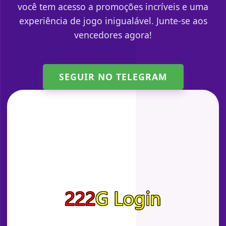
você tem acesso a promoções incríveis e uma
experiência de jogo inigualável. Junte-se aos
vencedores agora!
SEGUIR NO TELEGRAM