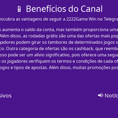
📱 Benefícios do Canal
scubra as vantagens de seguir a 2222Game Win no Teleg
as aumenta o saldo da conta, mas também proporciona uma 
 Além disso, as rodadas grátis são uma das ofertas mais pop
gadores podem girar os tambores de determinados jogos s
co. Outra categoria de ofertas são os cashback, que ree
so pode ser um alívio significativo, pois oferece uma seg
 os jogadores verifiquem os termos e condições de cada o
jogos e tipos de apostas. Além disso, muitas promoções p
sivos
📢 Notí