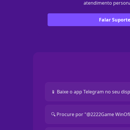
atendimento persona
Falar Suport
📱 Baixe o app Telegram no seu disp
🔍 Procure por "@2222Game WinOfi