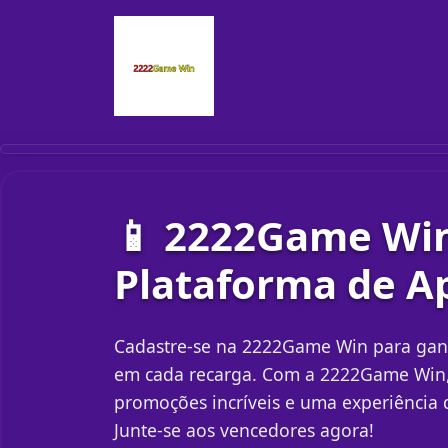
📱 2222Game Wi
Plataforma de A
Cadastre-se na 2222Game Win para gan
em cada recarga. Com a 2222Game Win,
promoções incríveis e uma experiência d
Junte-se aos vencedores agora!