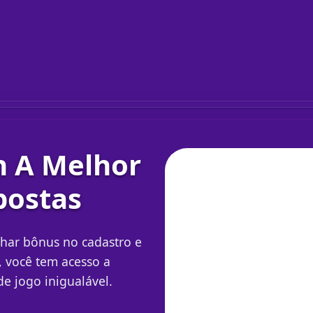
n A Melhor
postas
har bônus no cadastro e
 você tem acesso a
e jogo inigualável.