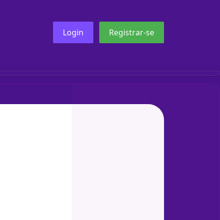
Login
Registrar-se