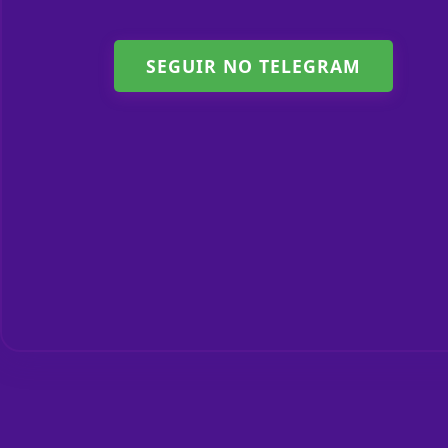
SEGUIR NO TELEGRAM