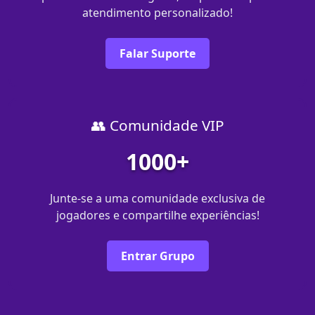
atendimento personalizado!
Falar Suporte
👥 Comunidade VIP
1000+
Junte-se a uma comunidade exclusiva de
jogadores e compartilhe experiências!
Entrar Grupo