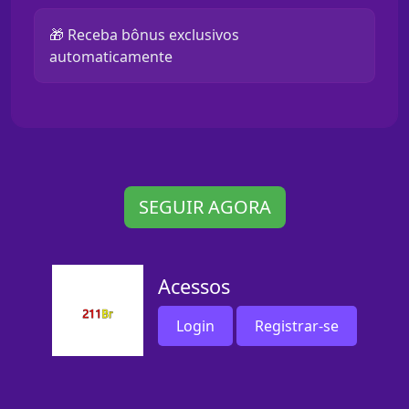
🎁 Receba bônus exclusivos
automaticamente
SEGUIR AGORA
Acessos
Login
Registrar-se