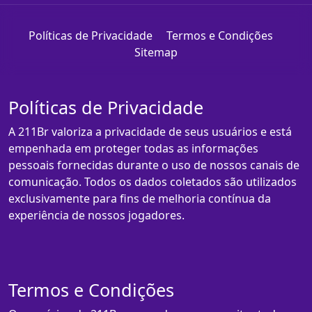
Políticas de Privacidade
Termos e Condições
Sitemap
Políticas de Privacidade
A 211Br valoriza a privacidade de seus usuários e está
empenhada em proteger todas as informações
pessoais fornecidas durante o uso de nossos canais de
comunicação. Todos os dados coletados são utilizados
exclusivamente para fins de melhoria contínua da
experiência de nossos jogadores.
Termos e Condições