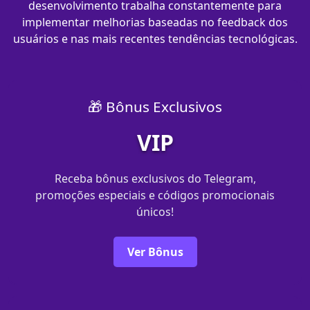
desenvolvimento trabalha constantemente para
implementar melhorias baseadas no feedback dos
usuários e nas mais recentes tendências tecnológicas.
🎁 Bônus Exclusivos
VIP
Receba bônus exclusivos do Telegram,
promoções especiais e códigos promocionais
únicos!
Ver Bônus