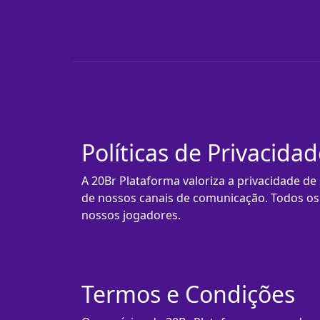
Políticas de Privacida
A 20Br Plataforma valoriza a privacidade d
de nossos canais de comunicação. Todos os 
nossos jogadores.
Termos e Condições