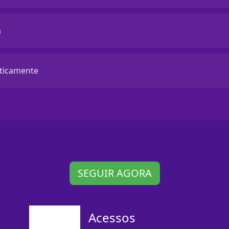
a
aticamente
SEGUIR AGORA
Acessos