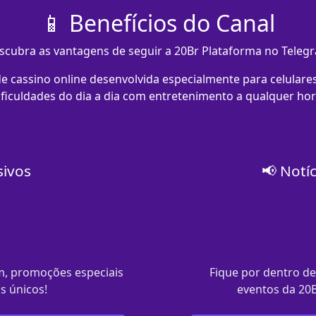
📱 Benefícios do Canal
scubra as vantagens de seguir a 20Br Plataforma no Teleg
 cassino online desenvolvida especialmente para celulares
ificuldades do dia a dia com entretenimento a qualquer hor
sivos
📢 Notí
m, promoções especiais
Fique por dentro d
s únicos!
eventos da 20