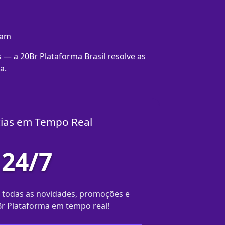
ram
 — a 20Br Plataforma Brasil resolve as
a.
cias em Tempo Real
24/7
e todas as novidades, promoções e
Br Plataforma em tempo real!