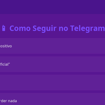
📱 Como Seguir no Telegram
ositivo
icial"
erder nada