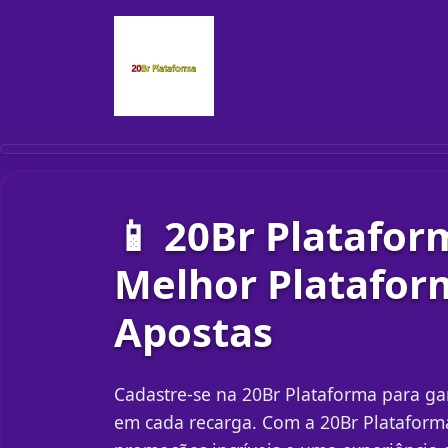
📱 20Br Platafor
Melhor Platafor
Apostas
Cadastre-se na 20Br Plataforma para g
em cada recarga. Com a 20Br Plataforma