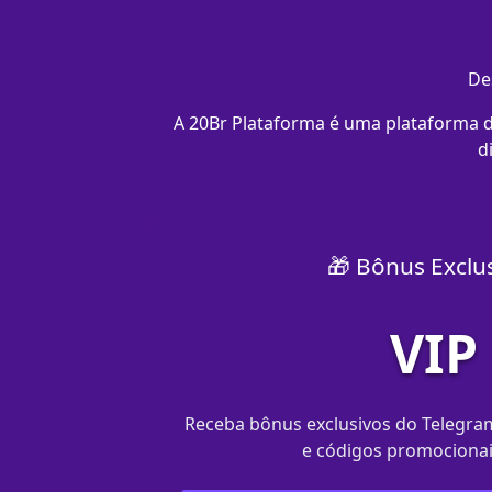
De
A 20Br Plataforma é uma plataforma de
d
🎁 Bônus Exclu
VIP
Receba bônus exclusivos do Telegra
e códigos promocionai