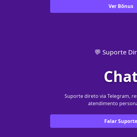
Ver Bônus
💬 Suporte Di
Cha
Suporte direto via Telegram, r
atendimento persona
Falar Suport