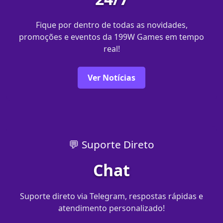
Fique por dentro de todas as novidades,
promoções e eventos da 199W Games em tempo
real!
Ver Notícias
💬 Suporte Direto
Chat
Suporte direto via Telegram, respostas rápidas e
atendimento personalizado!