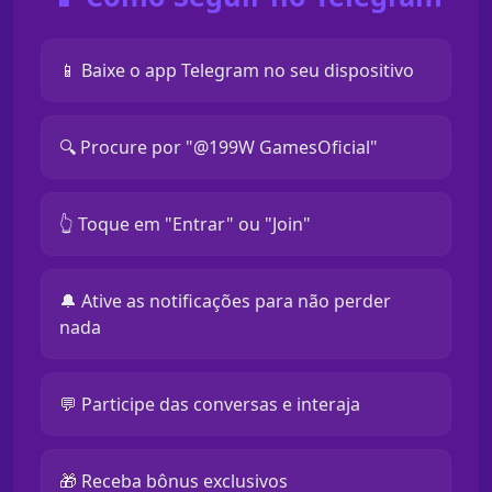
📱 Baixe o app Telegram no seu dispositivo
🔍 Procure por "@199W GamesOficial"
👆 Toque em "Entrar" ou "Join"
🔔 Ative as notificações para não perder
nada
💬 Participe das conversas e interaja
🎁 Receba bônus exclusivos