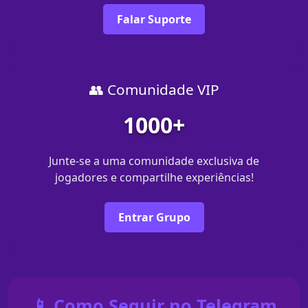
Falar Suporte
👥 Comunidade VIP
1000+
Junte-se a uma comunidade exclusiva de
jogadores e compartilhe experiências!
Entrar Grupo
📱 Como Seguir no Telegram