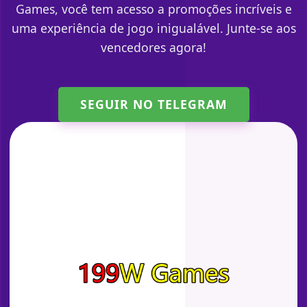
Games, você tem acesso a promoções incríveis e
uma experiência de jogo inigualável. Junte-se aos
vencedores agora!
SEGUIR NO TELEGRAM