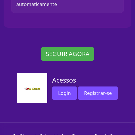
automaticamente
SEGUIR AGORA
Acessos
Login
Registrar-se