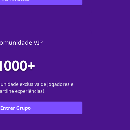
Comunidade VIP
1000+
unidade exclusiva de jogadores e
rtilhe experiências!
Entrar Grupo