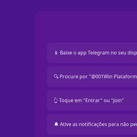
📱 Baixe o app Telegram no seu disp
🔍 Procure por "@001Win Plataforma
👆 Toque em "Entrar" ou "Join"
🔔 Ative as notificações para não p