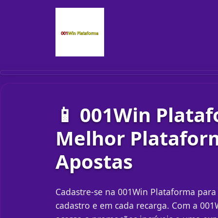
📱 001Win Plata
Melhor Platafor
Apostas
Cadastre-se na 001Win Plataforma par
cadastro e em cada recarga. Com a 001