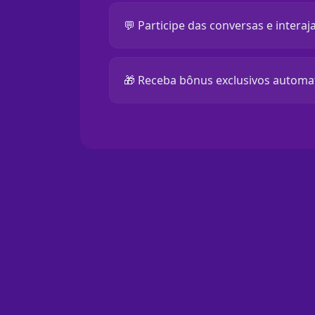
💬 Participe das conversas e interaj
🎁 Receba bônus exclusivos autom