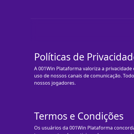
Políticas de Privacida
A 001Win Plataforma valoriza a privacidade
uso de nossos canais de comunicação. Todos
nossos jogadores.
Termos e Condições
Os usuários da 001Win Plataforma concordam