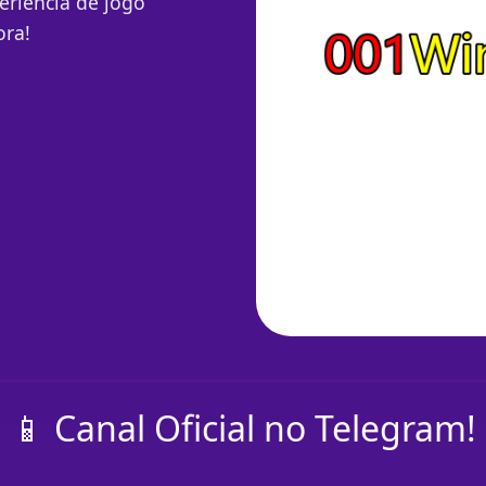
eriência de jogo
ora!
📱 Canal Oficial no Telegram!