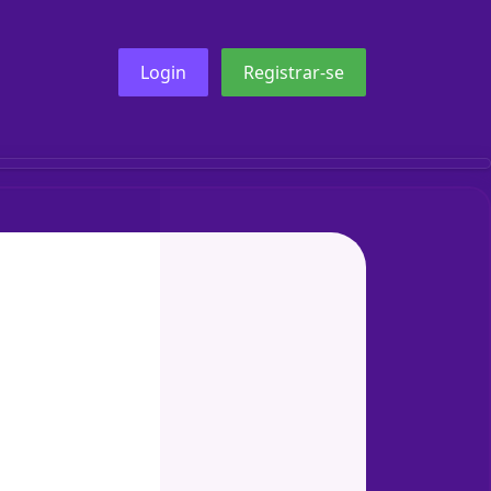
Login
Registrar-se