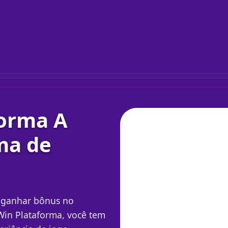
forma A
ma de
a ganhar bônus no
Win Plataforma, você tem