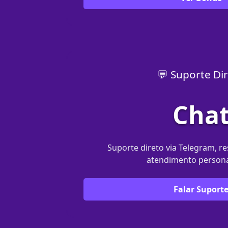
💬 Suporte Di
Cha
Suporte direto via Telegram, r
atendimento persona
Falar Suport