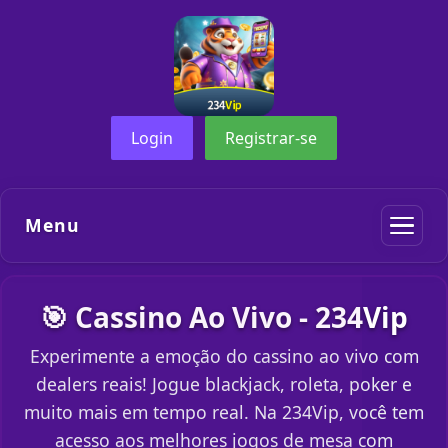
Login
Registrar-se
Menu
🎯 Cassino Ao Vivo - 234Vip
Experimente a emoção do cassino ao vivo com
dealers reais! Jogue blackjack, roleta, poker e
muito mais em tempo real. Na 234Vip, você tem
acesso aos melhores jogos de mesa com