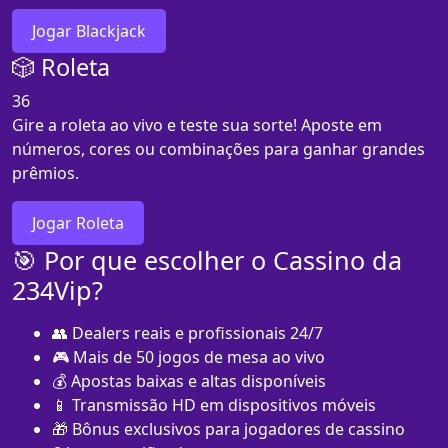
Jogar Blackjack
🎲 Roleta
36
Gire a roleta ao vivo e teste sua sorte! Aposte em
números, cores ou combinações para ganhar grandes
prêmios.
Jogar Roleta
🎯 Por que escolher o Cassino da
234Vip?
👥 Dealers reais e profissionais 24/7
🎮 Mais de 50 jogos de mesa ao vivo
💰 Apostas baixas e altas disponíveis
📱 Transmissão HD em dispositivos móveis
🎁 Bônus exclusivos para jogadores de cassino